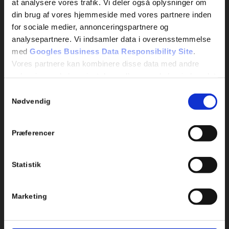
at analysere vores trafik. Vi deler også oplysninger om
Lager:
Referencer
din brug af vores hjemmeside med vores partnere inden
Brændmosevej 6
for sociale medier, annonceringspartnere og
2690 Karlslunde
analysepartnere. Vi indsamler data i overensstemmelse
CVR: 41475323
med
Googles Business Data Responsibility Site
.
20 68 38 29
Vores partnere kan kombinere disse data med andre
Send mail
oplysninger, du har givet dem, eller som de har indsamlet
fra din brug af deres tjenester.
Samtykkevalg
Nødvendig
Se Cookie & Privatlivspolitik
her
Præferencer
Statistik
Marketing