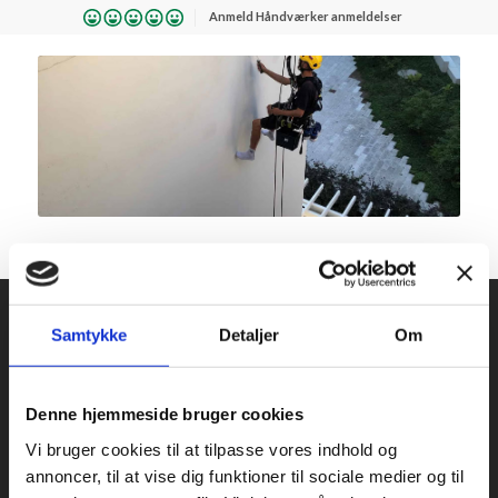
Anmeld Håndværker anmeldelser
KONTAKT OS
YDELSER
Samtykke
Detaljer
Om
Fugearbejde
Industrial Climbing
Solutions ApS
Tømrerarbejde
Denne hjemmeside bruger cookies
Kontor og værksted:
Murerarbejde
Glerupvej 11B
Vi bruger cookies til at tilpasse vores indhold og
2610 Rødovre
annoncer, til at vise dig funktioner til sociale medier og til
Andre ydelser