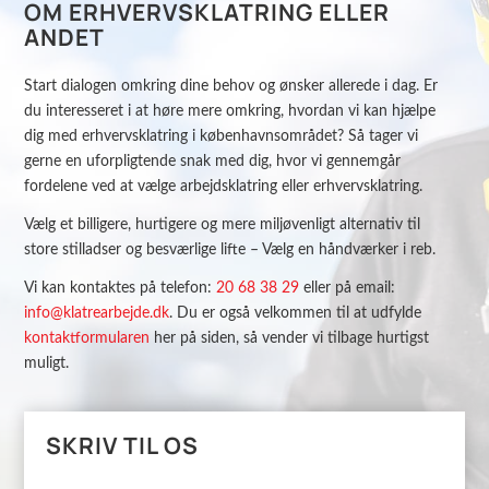
OM ERHVERVSKLATRING ELLER
ANDET
Start dialogen omkring dine behov og ønsker allerede i dag. Er
du interesseret i at høre mere omkring, hvordan vi kan hjælpe
dig med erhvervsklatring i københavnsområdet? Så tager vi
gerne en uforpligtende snak med dig, hvor vi gennemgår
fordelene ved at vælge arbejdsklatring eller erhvervsklatring.
Vælg et billigere, hurtigere og mere miljøvenligt alternativ til
store stilladser og besværlige lifte – Vælg en håndværker i reb.
Vi kan kontaktes på telefon:
20 68 38 29
eller på email:
info@klatrearbejde.dk
. Du er også velkommen til at udfylde
kontaktformularen
her på siden, så vender vi tilbage hurtigst
muligt.
SKRIV TIL OS