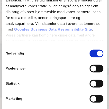
annoncer, til at vise dig funktioner til sociale medier og til
at analysere vores trafik. Vi deler også oplysninger om
din brug af vores hjemmeside med vores partnere inden
for sociale medier, annonceringspartnere og
analysepartnere. Vi indsamler data i overensstemmelse
med
Googles Business Data Responsibility Site
.
Vores partnere kan kombinere disse data med andre
oplysninger, du har givet dem, eller som de har indsamlet
MURER­ARBEJDE
fra din brug af deres tjenester.
Samtykkevalg
Nødvendig
Se Cookie & Privatlivspolitik
her
Præferencer
Statistik
GLAS- OG STÅLMONTAGE
Marketing