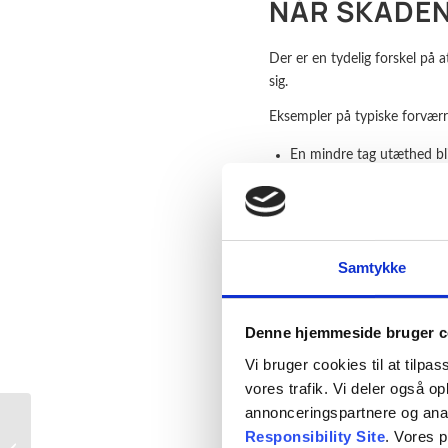
NÅR SKADEN
Der er en tydelig forskel på 
sig.
Eksempler på typiske forværr
En mindre tag utæthed bliv
Løse tagsten eller plader u
Revner i fuger og samlinge
Midlertidige løsninger bli
Samtykke
Når skaden ændrer karakter, 
samlede økonomi i sagen.
Denne hjemmeside bruger c
Vi bruger cookies til at tilpas
ROPE ACCE
vores trafik. Vi deler også 
SKADER
annonceringspartnere og ana
Responsibility Site
. Vores 
En integreret løsning i