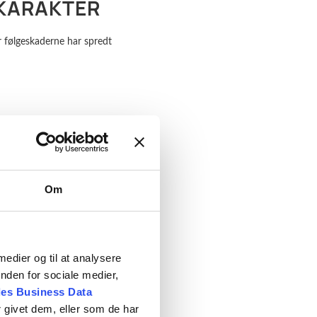
KARAKTER
r følgeskaderne har spredt
Om
liner, koordinering og den
 medier og til at analysere
AKUTTE
nden for sociale medier,
es Business Data
 givet dem, eller som de har