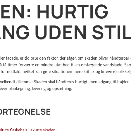
EN: HURTIG
NG UDEN STI
er facade, er tid ofte den faktor, der afgør, om skaden bliver håndterbar ell
på få timer forværre en mindre utæthed til en omfattende vandskade. Samt
or nedfald, hvilket kan gøre situationen mere kritisk og kræve øjeblikkelig
t velkendt dilemma: Skaden skal håndteres hurtigt, men adgang til højden
 kræver planlægning, levering og opsætning.
ORTEGNELSE
ulte flaskehals i akutte skader