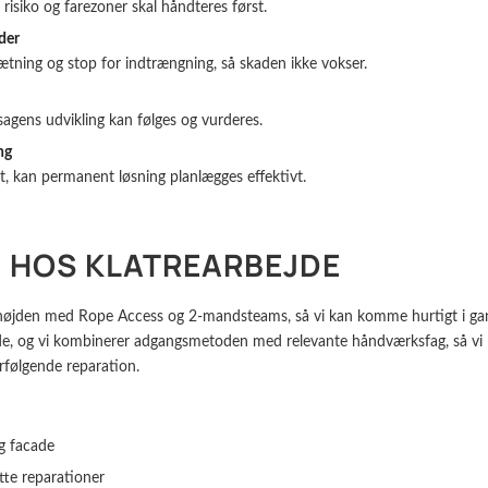
risiko og farezoner skal håndteres først.
der
ætning og stop for indtrængning, så skaden ikke vokser.
 sagens udvikling kan følges og vurderes.
ng
et, kan permanent løsning planlægges effektivt.
N HOS KLATREARBEJDE
 højden med Rope Access og 2-mandsteams, så vi kan komme hurtigt i gang
e, og vi kombinerer adgangsmetoden med relevante håndværksfag, så vi k
rfølgende reparation.
og facade
tte reparationer