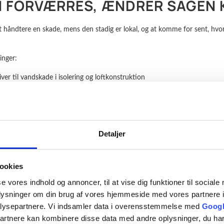
 FORVÆRRES, ÆNDRER SAGEN 
at håndtere en skade, mens den stadig er lokal, og at komme for sent, hvo
inger:
er til vandskade i isolering og loftkonstruktion
dvikler sig til nedfalds risiko og større afspærring
r fører til indtrængning over flere døgn
ver udsat, fordi adgang ikke kan etableres hurtigt nok
Detaljer
ændrer omfanget sig også. Det påvirker både tidsforbrug, håndværk discip
ookies
se vores indhold og annoncer, til at vise dig funktioner til sociale
SS SOM ADGANGSMETODE VED 
oplysninger om din brug af vores hjemmeside med vores partnere i
lysepartnere. Vi indsamler data i overensstemmelse med
Googl
partnere kan kombinere disse data med andre oplysninger, du har