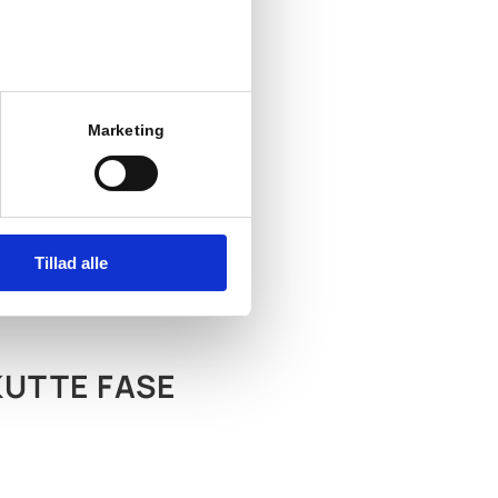
hovet for tungt setup.
gør det muligt at arbejde på
Marketing
Tillad alle
KUTTE FASE