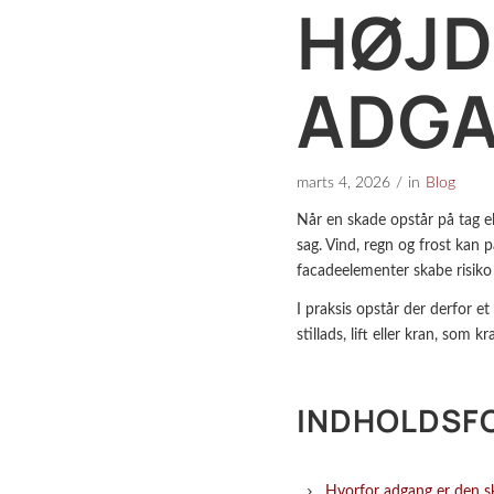
HØJD
ADGA
marts 4, 2026
/
in
Blog
Når en skade opstår på tag ell
sag. Vind, regn og frost kan 
facadeelementer skabe risiko f
I praksis opstår der derfor e
stillads, lift eller kran, som
INDHOLDSF
Hvorfor adgang er den skj